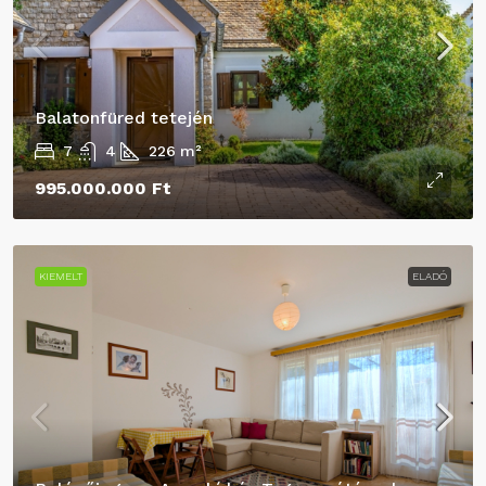
Balatonfüred tetején
7
4
226
m²
995.000.000 Ft
KIEMELT
ELADÓ