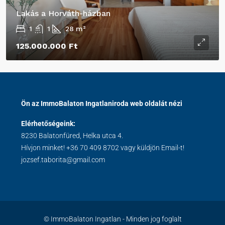
Lakás a Horváth-házban
1
1
28
m²
125.000.000 Ft
Ön az ImmoBalaton Ingatlaniroda web oldalát nézi
Elérhetőségeink:
8230 Balatonfüred, Helka utca 4.
Hívjon minket!
+36 70 409 8702
vagy küldjön Email-t!
jozsef.taborita@gmail.com
© ImmoBalaton Ingatlan - Minden jog foglalt