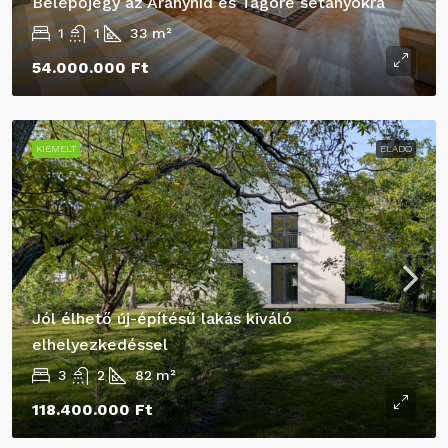
Belépőjegy az Aranyhíd és Tagore sétányokra
1
1
33
m²
54.000.000 Ft
KIEMELT
ELADÓ
Jól élhető új-építésű lakás kiváló
elhelyezkedéssel
3
2
82
m²
118.400.000 Ft