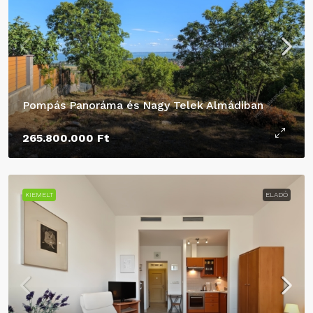
Pompás Panoráma és Nagy Telek Almádiban
265.800.000 Ft
KIEMELT
ELADÓ