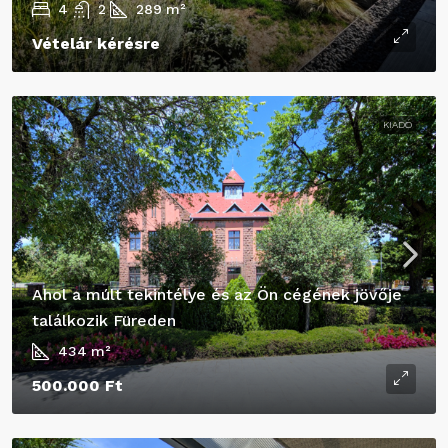
4
2
289
m²
Vételár kérésre
KIADÓ
Ahol a múlt tekintélye és az Ön cégének jövője
találkozik Füreden
434
m²
500.000 Ft