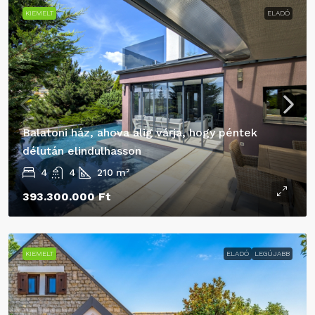
KIEMELT
ELADÓ
Balatoni ház, ahova alig várja, hogy péntek
délután elindulhasson
4
4
210
m²
393.300.000 Ft
KIEMELT
ELADÓ
LEGÚJABB