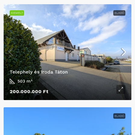
KIEMELT
ELADÓ
Telephely és Iroda Táton
503
m²
200.000.000 Ft
ELADÓ