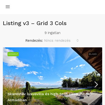
Listing v3 – Grid 3 Cols
9 Ingatlan
Rendezés:
Nincs rendezés
KIEMELT
ELADÓ
Skandináv luxusvilla és high-tech okosotthon
Almádiban