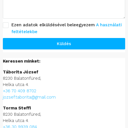
Ezen adatok elküldésével beleegyezem
A használati
feltételekbe
Küldés
Keressen minket:
Táborita József
8230 Balatonfüred,
Helka utca 4.
+36 70 409 8702
jozsef.taborita@gmail.com
Torma Steffi
8230 Balatonfüred,
Helka utca 4.
+36 30 9939 084