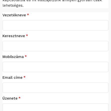
kapcsolatba és mi visszajelzünk amilyen gyorsan csak
lehetséges.
Vezetékneve
Keresztneve
Mobilszáma
Email címe
Üzenete