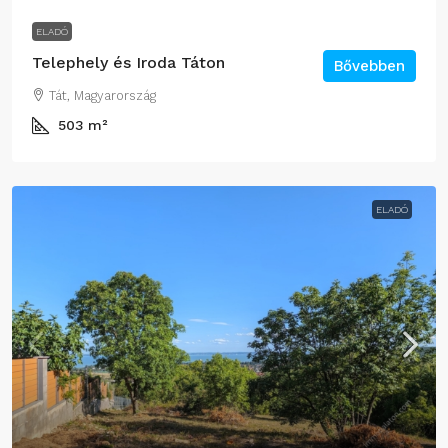
ELADÓ
Telephely és Iroda Táton
Bővebben
Tát, Magyarország
503
m²
ELADÓ