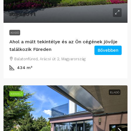
500.000 Ft
KIADÓ
Ahol a múlt tekintélye és az Ön cégének jövője
találkozik Füreden
Bővebben
Balatonfüred, Arácsi út 2, Magyarország
434
m²
ELADÓ
KIEMELT