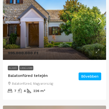
995.000.000 Ft
ELADÓ
LEGÚJABB
Balatonfüred tetején
Bővebben
Balatonfüred, Magyarország
7
4
226
m²