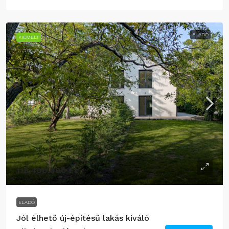
ELADÓ
KIEMELT
118.400.000 Ft
ELADÓ
Jól élhető új-építésű lakás kiváló