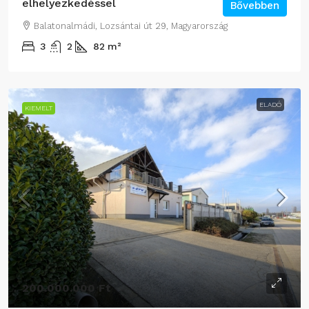
elhelyezkedéssel
Bővebben
Balatonalmádi, Lozsántai út 29, Magyarország
3
2
82
m²
ELADÓ
KIEMELT
200.000.000 Ft