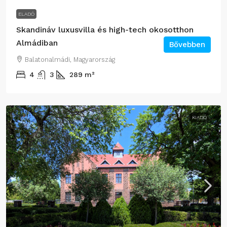
ELADÓ
Skandináv luxusvilla és high-tech okosotthon
Almádiban
Bővebben
Balatonalmádi, Magyarország
4
3
289
m²
KIADÓ