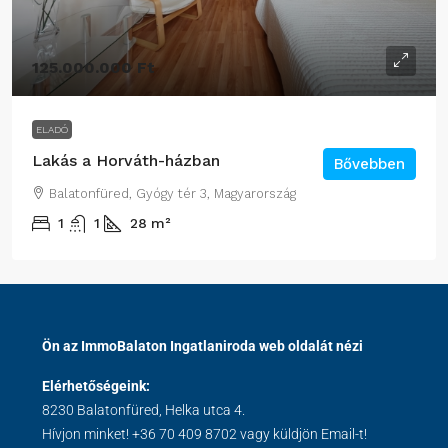
125.000.000 Ft
ELADÓ
Lakás a Horváth-házban
Bővebben
Balatonfüred, Gyógy tér 3, Magyarország
1
1
28
m²
Ön az ImmoBalaton Ingatlaniroda web oldalát nézi
Elérhetőségeink:
8230 Balatonfüred, Helka utca 4.
Hívjon minket!
+36 70 409 8702
vagy küldjön Email-t!