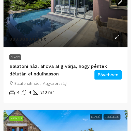
393.300.000 Ft
ELADÓ
Balatoni ház, ahova alig várja, hogy péntek
délután elindulhasson
Bővebben
Balatonalmádi, Magyarország
4
4
210
m²
ELADÓ
LEGÚJABB
KIEMELT