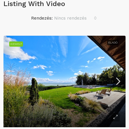
Listing With Video
Rendezés:
Nincs rendezés
ELADÓ
KIEMELT
Vételár kérésre