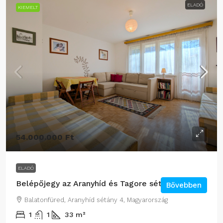
ELADÓ
KIEMELT
54.000.000 Ft
ELADÓ
Belépőjegy az Aranyhíd és Tagore sétányokra
Bővebben
Balatonfüred, Aranyhíd sétány 4, Magyarország
1
1
33
m²