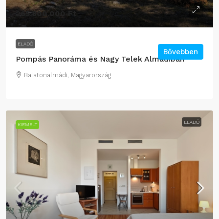
265.800.000 Ft
ELADÓ
Bővebben
Pompás Panoráma és Nagy Telek Almádiban
Balatonalmádi, Magyarország
ELADÓ
KIEMELT