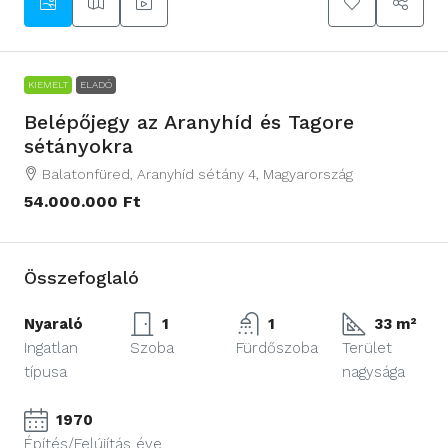
KIEMELT
ELADÓ
Belépőjegy az Aranyhíd és Tagore
sétányokra
Balatonfüred, Aranyhíd sétány 4, Magyarország
54.000.000 Ft
Összefoglaló
Nyaraló
1
1
33 m²
Ingatlan
Szoba
Fürdőszoba
Terület
típusa
nagysága
1970
Építés/Felújítás éve