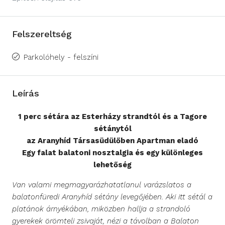
Felszereltség
Parkolóhely - felszíni
Leírás
1 perc sétára az Esterházy strandtól és a Tagore
sétánytól
az Aranyhíd Társasüdülőben Apartman
eladó
Egy falat balatoni nosztalgia és egy különleges
lehetőség
Van valami megmagyarázhatatlanul varázslatos a
balatonfüredi Aranyhíd sétány levegőjében. Aki itt sétál a
platánok árnyékában, miközben hallja a strandoló
gyerekek örömteli zsivaját, nézi a távolban a Balaton