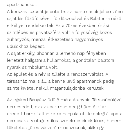
apartmanokat.
A korszak luxusát jelentette: az apartmanok jellemzően
saját kis főzőfülkével, fürdőszobával és Balatonra néző
erkéllyel rendelkeztek. Ez a 70-es években óriási
szintlépés és privátszféra volt a folyosóvégi közös
zuhanyzós, menzai étkeztetésű hagyományos
üdülőkhöz képest.
A saját erkély, ahonnan a lemenő nap fényében
lehetett hallgatni a hullámokat, a gondtalan balatoni
nyarak szimbóluma volt.
Az épület és a név is túlélte a rendszerváltást. A
társasház ma is áll, a benne lévő apartmanok pedig
szinte kivétel nélkül magántulajdonba kerültek.
Az egykori Bányász üdülő mára Aranyhíd Társasüdülővé
nemesedett, ez az apartman pedig hűen őrzi az
eredeti, hamisítatlan retró hangulatot. Jelenlegi állapota
nemcsak a vintage stílus szerelmeseinek kincs, hanem
tökéletes „üres vászon” mindazoknak, akik egy