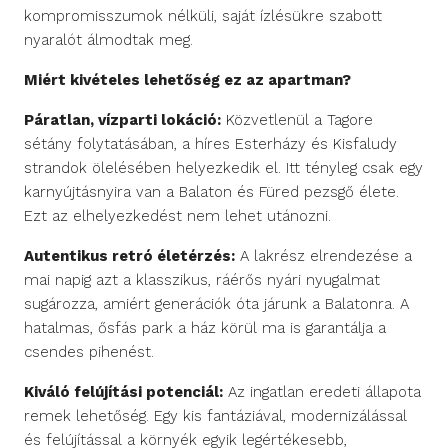
kompromisszumok nélküli, saját ízlésükre szabott
nyaralót álmodtak meg.
Miért kivételes lehetőség ez az apartman?
Páratlan, vízparti lokáció:
Közvetlenül a Tagore
sétány folytatásában, a híres Esterházy és Kisfaludy
strandok ölelésében helyezkedik el. Itt tényleg csak egy
karnyújtásnyira van a Balaton és Füred pezsgő élete.
Ezt az elhelyezkedést nem lehet utánozni.
Autentikus retró életérzés:
A lakrész elrendezése a
mai napig azt a klasszikus, ráérős nyári nyugalmat
sugározza, amiért generációk óta járunk a Balatonra. A
hatalmas, ősfás park a ház körül ma is garantálja a
csendes pihenést.
Kiváló felújítási potenciál:
Az ingatlan eredeti állapota
remek lehetőség. Egy kis fantáziával, modernizálással
és felújítással a környék egyik legértékesebb,