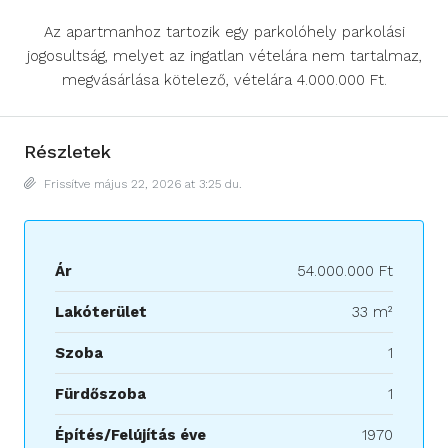
Az apartmanhoz tartozik egy parkolóhely parkolási
jogosultság, melyet az ingatlan vételára nem tartalmaz,
megvásárlása kötelező, vételára 4.000.000 Ft.
Részletek
Frissítve május 22, 2026 at 3:25 du.
Ár
54.000.000 Ft
Lakóterület
33 m²
Szoba
1
Fürdőszoba
1
Építés/Felújítás éve
1970