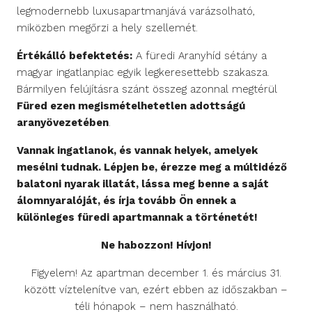
legmodernebb luxusapartmanjává varázsolható,
miközben megőrzi a hely szellemét.
Értékálló befektetés:
A füredi Aranyhíd sétány a
magyar ingatlanpiac egyik legkeresettebb szakasza.
Bármilyen felújításra szánt összeg azonnal megtérül
Füred ezen megismételhetetlen adottságú
aranyövezetében
.
Vannak ingatlanok, és vannak helyek, amelyek
mesélni tudnak. Lépjen be, érezze meg a múltidéző
balatoni nyarak illatát, lássa meg benne a saját
álomnyaralóját, és írja tovább Ön ennek a
különleges füredi apartmannak a történetét!
Ne habozzon! Hívjon!
Figyelem! Az apartman december 1. és március 31.
között víztelenítve van, ezért ebben az időszakban –
téli hónapok – nem használható.