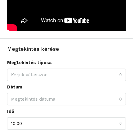
Megtekintés kérése
Megtekintés típusa
Kérjük válasszon
Dátum
Megtekintés dátuma
Idő
10:00