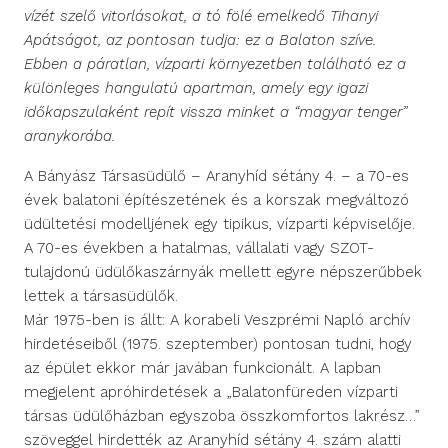
vízét szelő vitorlásokat, a tó fölé emelkedő Tihanyi
Apátságot, az pontosan tudja: ez a Balaton szíve.
Ebben a páratlan, vízparti környezetben található ez a
különleges hangulatú apartman, amely egy igazi
időkapszulaként repít vissza minket a “magyar tenger”
aranykorába.
A Bányász Társasüdülő – Aranyhíd sétány 4. – a 70-es
évek balatoni építészetének és a korszak megváltozó
üdültetési modelljének egy tipikus, vízparti képviselője.
A 70-es években a hatalmas, vállalati vagy SZOT-
tulajdonú üdülőkaszárnyák mellett egyre népszerűbbek
lettek a társasüdülők.
Már 1975-ben is állt: A korabeli Veszprémi Napló archív
hirdetéseiből (1975. szeptember) pontosan tudni, hogy
az épület ekkor már javában funkcionált. A lapban
megjelent apróhirdetések a „Balatonfüreden vízparti
társas üdülőházban egyszoba összkomfortos lakrész…”
szöveggel hirdették az Aranyhíd sétány 4. szám alatti