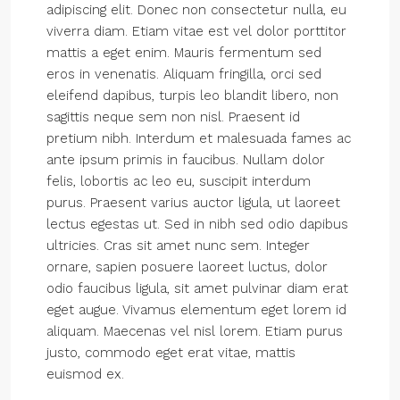
adipiscing elit. Donec non consectetur nulla, eu
viverra diam. Etiam vitae est vel dolor porttitor
mattis a eget enim. Mauris fermentum sed
eros in venenatis. Aliquam fringilla, orci sed
eleifend dapibus, turpis leo blandit libero, non
sagittis neque sem non nisl. Praesent id
pretium nibh. Interdum et malesuada fames ac
ante ipsum primis in faucibus. Nullam dolor
felis, lobortis ac leo eu, suscipit interdum
purus. Praesent varius auctor ligula, ut laoreet
lectus egestas ut. Sed in nibh sed odio dapibus
ultricies. Cras sit amet nunc sem. Integer
ornare, sapien posuere laoreet luctus, dolor
odio faucibus ligula, sit amet pulvinar diam erat
eget augue. Vivamus elementum eget lorem id
aliquam. Maecenas vel nisl lorem. Etiam purus
justo, commodo eget erat vitae, mattis
euismod ex.