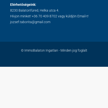
Elérhetőségeink:
8230 Balatonfüred, Helka utca 4.
Hívjon minket!
+36 70 409 8702
vagy küldjön Email-t!
jozsef.taborita@gmail.com
© ImmoBalaton Ingatlan - Minden jog foglalt