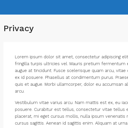
Privacy
Lorem ipsum dolor sit amet, consectetur adipiscing elit. 
fringilla turpis ultricies vel. Mauris pretium fermentum
augue at tincidunt. Fusce scelerisque quam arcu, vita
ex id posuere. Phasellus at condimentum purus. Praes
quis et augue. Morbi ullamcorper, dolor eu accumsan aliq
arcu.
Vestibulum vitae varius arcu. Nam mattis est ex, eu iac
posuere. Curabitur est tellus, consectetur vitae tellus e
placerat, mi eget cursus mollis, nulla ipsum venenatis n
cursus sagittis. Aenean id sagittis enim. Aliquam at urn