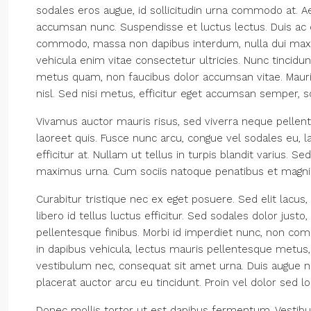
sodales eros augue, id sollicitudin urna commodo at. A
accumsan nunc. Suspendisse et luctus lectus. Duis ac
commodo, massa non dapibus interdum, nulla dui maxi
vehicula enim vitae consectetur ultricies. Nunc tincidun
metus quam, non faucibus dolor accumsan vitae. Mauris
nisl. Sed nisi metus, efficitur eget accumsan semper, s
Vivamus auctor mauris risus, sed viverra neque pellen
laoreet quis. Fusce nunc arcu, congue vel sodales eu, lac
efficitur at. Nullam ut tellus in turpis blandit varius. S
maximus urna. Cum sociis natoque penatibus et magnis
Curabitur tristique nec ex eget posuere. Sed elit lacus,
libero id tellus luctus efficitur. Sed sodales dolor justo
pellentesque finibus. Morbi id imperdiet nunc, non com
in dapibus vehicula, lectus mauris pellentesque metus,
vestibulum nec, consequat sit amet urna. Duis augue ni
placerat auctor arcu eu tincidunt. Proin vel dolor sed l
Donec mollis tortor ut est dapibus fermentum. Vestibulum