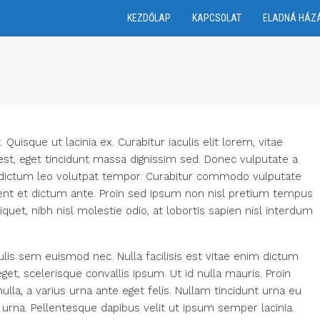
KEZDŐLAP
KAPCSOLAT
ELADNÁ HÁZ
Quisque ut lacinia ex. Curabitur iaculis elit lorem, vitae
 est, eget tincidunt massa dignissim sed. Donec vulputate a
e dictum leo volutpat tempor. Curabitur commodo vulputate
ent et dictum ante. Proin sed ipsum non nisl pretium tempus
uet, nibh nisl molestie odio, at lobortis sapien nisl interdum
ulis sem euismod nec. Nulla facilisis est vitae enim dictum
get, scelerisque convallis ipsum. Ut id nulla mauris. Proin
ulla, a varius urna ante eget felis. Nullam tincidunt urna eu
a urna. Pellentesque dapibus velit ut ipsum semper lacinia.