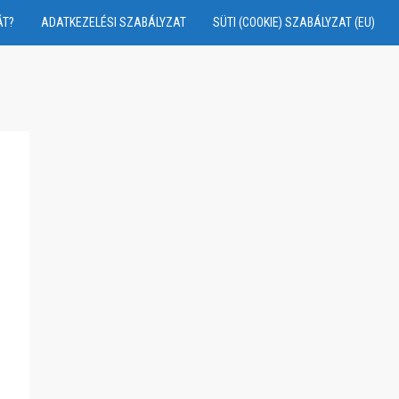
ÁT?
ADATKEZELÉSI SZABÁLYZAT
SÜTI (COOKIE) SZABÁLYZAT (EU)