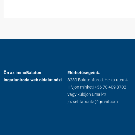
Ön az ImmoBalaton
Elérhetőségeink:
Ingatlaniroda web oldalát nézi
8230 Balatonfüred, Helka utca 4.
Hívjon minket!
+36 70 409 8702
vagy küldjön Email-t!
jozsef.taborita@gmail.com