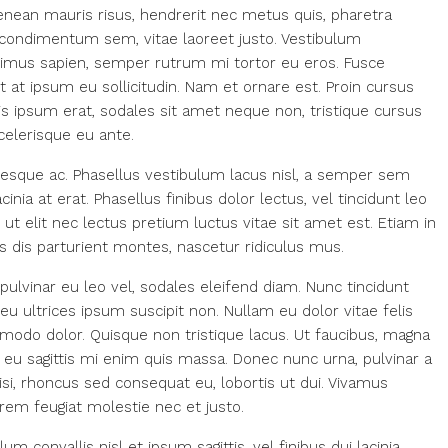
enean mauris risus, hendrerit nec metus quis, pharetra
 condimentum sem, vitae laoreet justo. Vestibulum
mus sapien, semper rutrum mi tortor eu eros. Fusce
t at ipsum eu sollicitudin. Nam et ornare est. Proin cursus
 ipsum erat, sodales sit amet neque non, tristique cursus
celerisque eu ante.
tesque ac. Phasellus vestibulum lacus nisl, a semper sem
inia at erat. Phasellus finibus dolor lectus, vel tincidunt leo
ed ut elit nec lectus pretium luctus vitae sit amet est. Etiam in
 dis parturient montes, nascetur ridiculus mus.
 pulvinar eu leo vel, sodales eleifend diam. Nunc tincidunt
, eu ultrices ipsum suscipit non. Nullam eu dolor vitae felis
modo dolor. Quisque non tristique lacus. Ut faucibus, magna
 eu sagittis mi enim quis massa. Donec nunc urna, pulvinar a
si, rhoncus sed consequat eu, lobortis ut dui. Vivamus
orem feugiat molestie nec et justo.
 convallis nisl et ipsum sagittis, vel finibus dui lacinia.