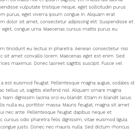
ndisse vulputate tristique neque, eget sollicitudin purus
m purus, eget viverra ipsum congue in. Aliquam erat
 dolor sit amet, consectetur adipiscing elit. Suspendisse et
lor eget, congue urna. Maecenas cursus mattis purus eu
am tincidunt eu lectus in pharetra. Aenean consectetur nisi
nc sit amet convallis lorem. Maecenas eget est enim. Sed
rices maximus. Donec laoreet sagittis suscipit. Fusce vel
 a est euismod feugiat. Pellentesque magna augue, sodales id
ac tellus ut, sagittis eleifend nisl. Aliquam ornare magna
 Nam dignissim lacinia orci eu blandit. Etiam in blandit lacus.
lis nulla eu, porttitor massa. Mauris feugiat, magna sit amet
 dui nec ante. Pellentesque feugiat dapibus neque et
ursus odio pharetra felis dignissim, vitae euismod ligula
sis congue justo. Donec nec mauris nulla. Sed dictum rhoncus