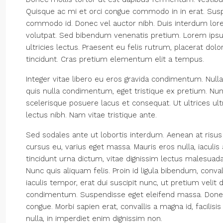
Quisque ac mi et orci congue commodo in in erat. Suspe
commodo id. Donec vel auctor nibh. Duis interdum lore
volutpat. Sed bibendum venenatis pretium. Lorem ipsum
ultricies lectus. Praesent eu felis rutrum, placerat do
tincidunt. Cras pretium elementum elit a tempus.
Integer vitae libero eu eros gravida condimentum. Null
quis nulla condimentum, eget tristique ex pretium. Nu
scelerisque posuere lacus et consequat. Ut ultrices ult
lectus nibh. Nam vitae tristique ante.
Sed sodales ante ut lobortis interdum. Aenean at risus
cursus eu, varius eget massa. Mauris eros nulla, iaculis 
tincidunt urna dictum, vitae dignissim lectus malesuada.
Nunc quis aliquam felis. Proin id ligula bibendum, conval
iaculis tempor, erat dui suscipit nunc, ut pretium velit
condimentum. Suspendisse eget eleifend massa. Donec c
congue. Morbi sapien erat, convallis a magna id, facili
nulla, in imperdiet enim dignissim non.