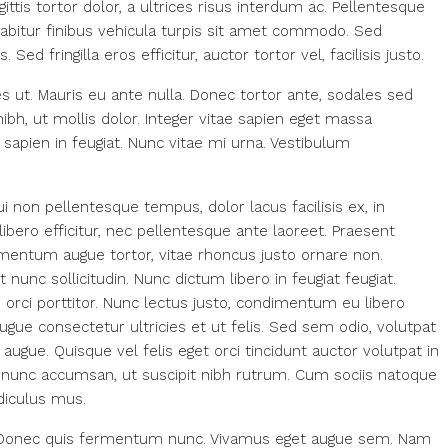
ttis tortor dolor, a ultrices risus interdum ac. Pellentesque
rabitur finibus vehicula turpis sit amet commodo. Sed
ed fringilla eros efficitur, auctor tortor vel, facilisis justo.
s ut. Mauris eu ante nulla. Donec tortor ante, sodales sed
bh, ut mollis dolor. Integer vitae sapien eget massa
sapien in feugiat. Nunc vitae mi urna. Vestibulum
dui non pellentesque tempus, dolor lacus facilisis ex, in
ero efficitur, nec pellentesque ante laoreet. Praesent
lementum augue tortor, vitae rhoncus justo ornare non.
nunc sollicitudin. Nunc dictum libero in feugiat feugiat.
 orci porttitor. Nunc lectus justo, condimentum eu libero
gue consectetur ultricies et ut felis. Sed sem odio, volutpat
augue. Quisque vel felis eget orci tincidunt auctor volutpat in
nunc accumsan, ut suscipit nibh rutrum. Cum sociis natoque
diculus mus.
us. Donec quis fermentum nunc. Vivamus eget augue sem. Nam