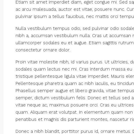
Etiam sit amet imperdiet diam, eget congue mi. Sed sagi
ac arcu malesuada, auctor est vitae, posuere nunc. Cu
pulvinar ipsum a tellus faucibus, nec mattis orci tempus. S
Nulla vestibulum tempus odio, sed pulvinar odio sodale
nibh a, accumsan vestibulum nulla. Cras ut accumsan ni
ullamcorper sodales eu et augue. Etiam sagittis rutrum 
consectetur ornare dolor.
Proin vitae molestie nibh, id varius purus. Ut ultricies, 
sodales quam lectus nec mi. Cras interdum massa eu lib
tristique pellentesque ligula vitae imperdiet. Mauris e
Pellentesque pharetra quam ac nibh iaculis, eu tincidunt 
Phasellus semper augue et libero gravida, vitae tempus
semper, dictum vestibulum felis. Donec et tellus sed au
vitae neque ac, maximus posuere orci. Cras eu ultrices 
quam. Aliquam erat volutpat. In elementum quam non 
penatibus et magnis dis parturient montes, nascetur ri
Donec a nibh blandit, porttitor purus id, ornare met