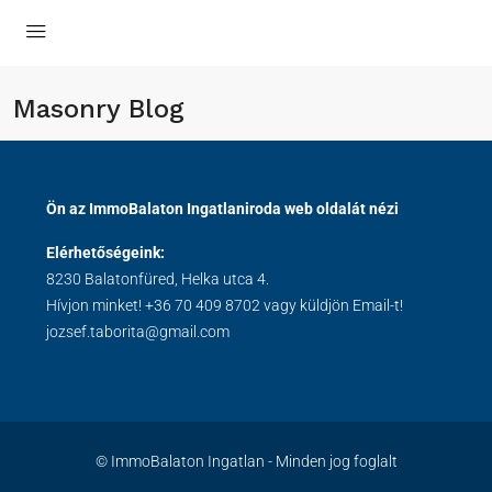
Masonry Blog
Ön az ImmoBalaton Ingatlaniroda web oldalát nézi
Elérhetőségeink:
8230 Balatonfüred, Helka utca 4.
Hívjon minket!
+36 70 409 8702
vagy küldjön Email-t!
jozsef.taborita@gmail.com
© ImmoBalaton Ingatlan - Minden jog foglalt