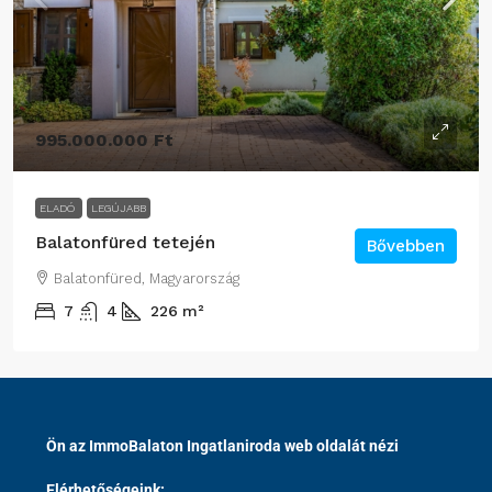
995.000.000 Ft
ELADÓ
LEGÚJABB
Balatonfüred tetején
Bővebben
Balatonfüred, Magyarország
7
4
226
m²
Ön az ImmoBalaton Ingatlaniroda web oldalát nézi
Elérhetőségeink: