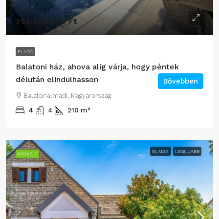
393.300.000 Ft
ELADÓ
Balatoni ház, ahova alig várja, hogy péntek
délután elindulhasson
Bővebben
Balatonalmádi, Magyarország
4
4
210
m²
ELADÓ
LEGÚJABB
KIEMELT